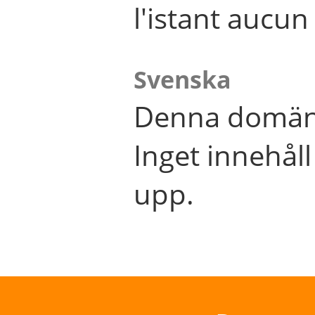
l'istant aucu
Svenska
Denna domän 
Inget innehål
upp.